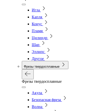
Игла
Капля
Конус
Пламя
Цилиндр
Шар
Эллипс
Другое
Фрезы твердосплавные
Фрезы твердосплавные
Акула
Безопасная фреза
Волна