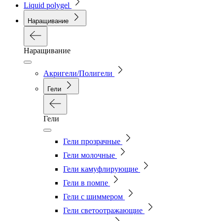
Liquid polygel
Наращивание
Наращивание
Акригели/Полигели
Гели
Гели
Гели прозрачные
Гели молочные
Гели камуфлирующие
Гели в помпе
Гели с шиммером
Гели светоотражающие