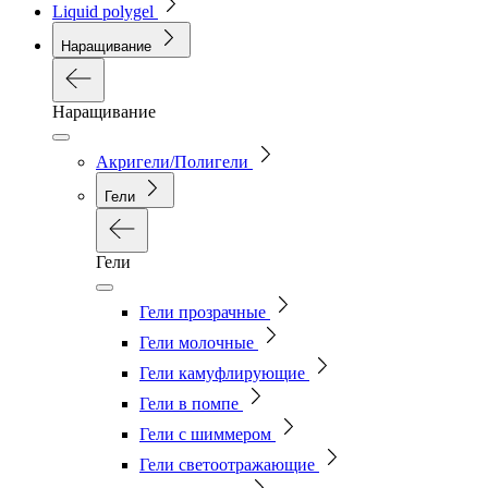
Liquid polygel
Наращивание
Наращивание
Акригели/Полигели
Гели
Гели
Гели прозрачные
Гели молочные
Гели камуфлирующие
Гели в помпе
Гели с шиммером
Гели светоотражающие