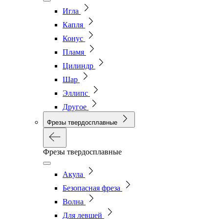
Игла
Капля
Конус
Пламя
Цилиндр
Шар
Эллипс
Другое
Фрезы твердосплавные
Фрезы твердосплавные
Акула
Безопасная фреза
Волна
Для левшей