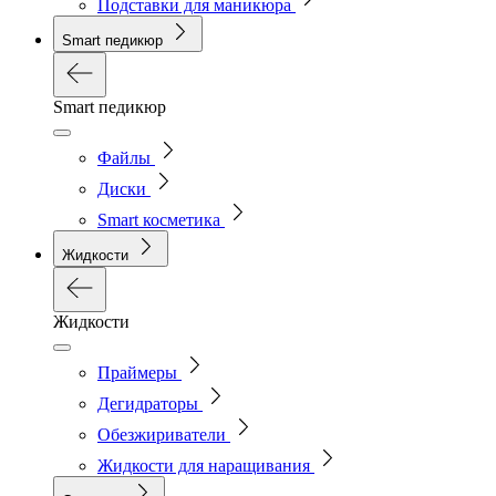
Подставки для маникюра
Smart педикюр
Smart педикюр
Файлы
Диски
Smart косметика
Жидкости
Жидкости
Праймеры
Дегидраторы
Обезжириватели
Жидкости для наращивания