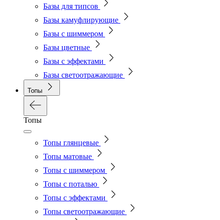
Базы для типсов
Базы камуфлирующие
Базы с шиммером
Базы цветные
Базы с эффектами
Базы светоотражающие
Топы
Топы
Топы глянцевые
Топы матовые
Топы с шиммером
Топы с поталью
Топы с эффектами
Топы светоотражающие