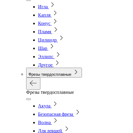
Игла
Капля
Конус
Пламя
Цилиндр
Шар
Эллипс
Другое
Фрезы твердосплавные
Фрезы твердосплавные
Акула
Безопасная фреза
Волна
Для левшей