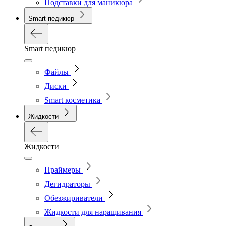
Подставки для маникюра
Smart педикюр
Smart педикюр
Файлы
Диски
Smart косметика
Жидкости
Жидкости
Праймеры
Дегидраторы
Обезжириватели
Жидкости для наращивания