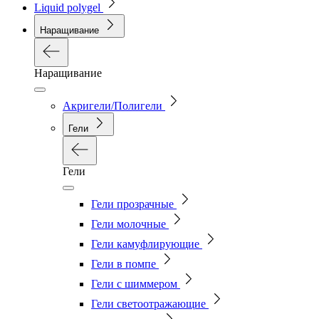
Liquid polygel
Наращивание
Наращивание
Акригели/Полигели
Гели
Гели
Гели прозрачные
Гели молочные
Гели камуфлирующие
Гели в помпе
Гели с шиммером
Гели светоотражающие