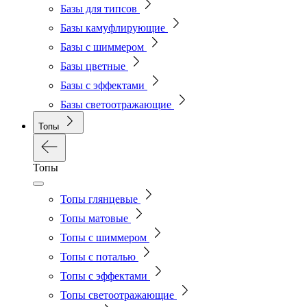
Базы для типсов
Базы камуфлирующие
Базы с шиммером
Базы цветные
Базы с эффектами
Базы светоотражающие
Топы
Топы
Топы глянцевые
Топы матовые
Топы с шиммером
Топы с поталью
Топы с эффектами
Топы светоотражающие