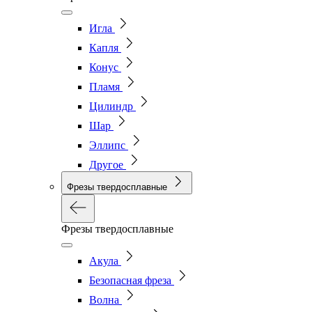
Игла
Капля
Конус
Пламя
Цилиндр
Шар
Эллипс
Другое
Фрезы твердосплавные
Фрезы твердосплавные
Акула
Безопасная фреза
Волна