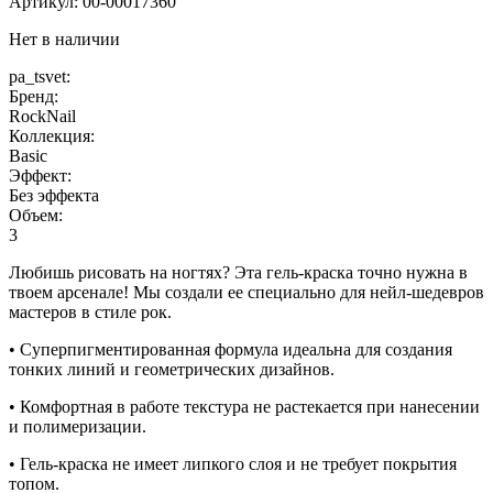
Артикул:
00-00017360
Нет в наличии
pa_tsvet:
Бренд:
RockNail
Коллекция:
Basic
Эффект:
Без эффекта
Объем:
3
Любишь рисовать на ногтях? Эта гель-краска точно нужна в
твоем арсенале! Мы создали ее специально для нейл-шедевров
мастеров в стиле рок.
• Суперпигментированная формула идеальна для создания
тонких линий и геометрических дизайнов.
• Комфортная в работе текстура не растекается при нанесении
и полимеризации.
• Гель-краска не имеет липкого слоя и не требует покрытия
топом.