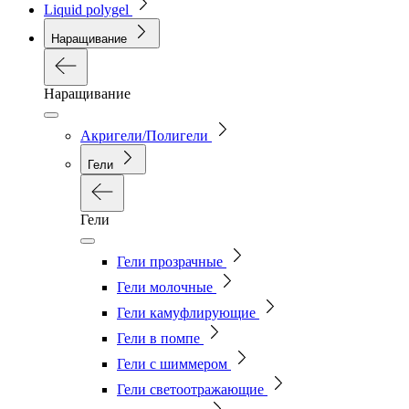
Liquid polygel
Наращивание
Наращивание
Акригели/Полигели
Гели
Гели
Гели прозрачные
Гели молочные
Гели камуфлирующие
Гели в помпе
Гели с шиммером
Гели светоотражающие