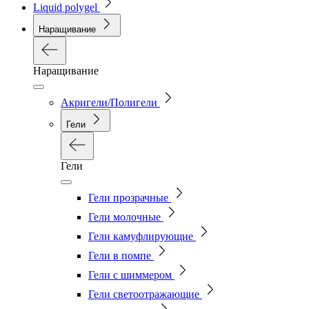
Liquid polygel
Наращивание
Наращивание
Акригели/Полигели
Гели
Гели
Гели прозрачные
Гели молочные
Гели камуфлирующие
Гели в помпе
Гели с шиммером
Гели светоотражающие