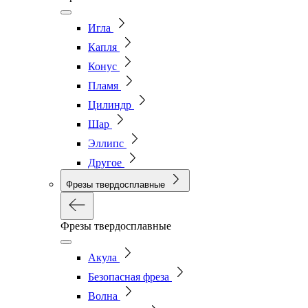
Игла
Капля
Конус
Пламя
Цилиндр
Шар
Эллипс
Другое
Фрезы твердосплавные
Фрезы твердосплавные
Акула
Безопасная фреза
Волна