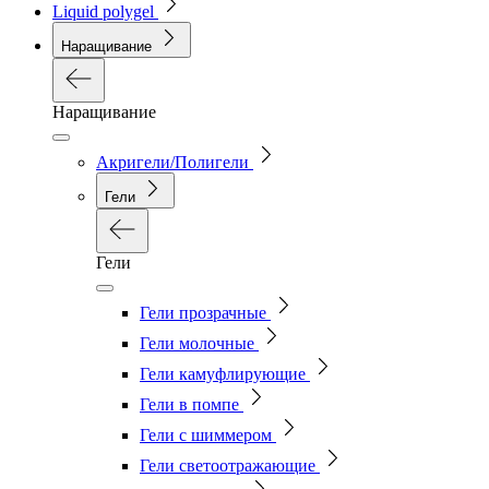
Liquid polygel
Наращивание
Наращивание
Акригели/Полигели
Гели
Гели
Гели прозрачные
Гели молочные
Гели камуфлирующие
Гели в помпе
Гели с шиммером
Гели светоотражающие