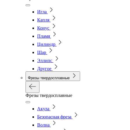
Игла
Капля
Конус
Пламя
Цилиндр
Шар
Эллипс
Другое
Фрезы твердосплавные
Фрезы твердосплавные
Акула
Безопасная фреза
Волна