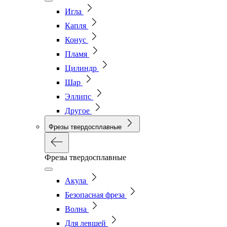
Игла
Капля
Конус
Пламя
Цилиндр
Шар
Эллипс
Другое
Фрезы твердосплавные
Фрезы твердосплавные
Акула
Безопасная фреза
Волна
Для левшей