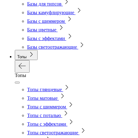
Базы для типсов
Базы камуфлирующие
Базы с шиммером
Базы цветные
Базы с эффектами
Базы светоотражающие
Топы
Топы
Топы глянцевые
Топы матовые
Топы с шиммером
Топы с поталью
Топы с эффектами
Топы светоотражающие