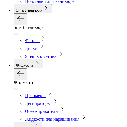
Подставки для маникюра
Smart педикюр
Smart педикюр
Файлы
Диски
Smart косметика
Жидкости
Жидкости
Праймеры
Дегидраторы
Обезжириватели
Жидкости для наращивания