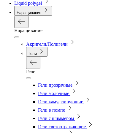
Liquid polygel
Наращивание
Наращивание
Акригели/Полигели
Гели
Гели
Гели прозрачные
Гели молочные
Гели камуфлирующие
Гели в помпе
Гели с шиммером
Гели светоотражающие