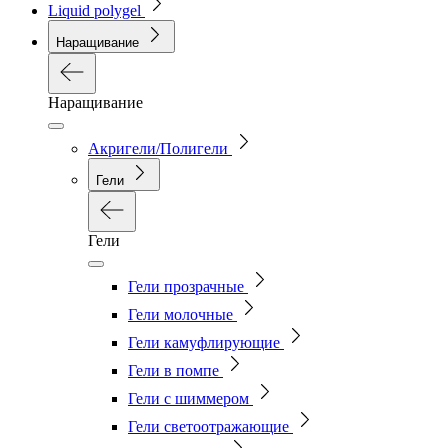
Liquid polygel
Наращивание
Наращивание
Акригели/Полигели
Гели
Гели
Гели прозрачные
Гели молочные
Гели камуфлирующие
Гели в помпе
Гели с шиммером
Гели светоотражающие