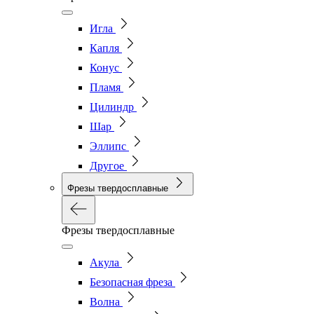
Игла
Капля
Конус
Пламя
Цилиндр
Шар
Эллипс
Другое
Фрезы твердосплавные
Фрезы твердосплавные
Акула
Безопасная фреза
Волна