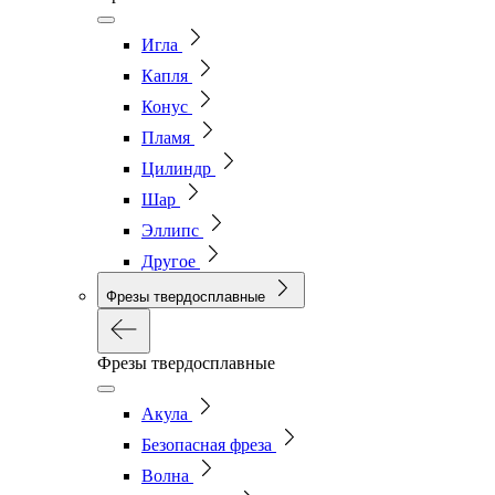
Игла
Капля
Конус
Пламя
Цилиндр
Шар
Эллипс
Другое
Фрезы твердосплавные
Фрезы твердосплавные
Акула
Безопасная фреза
Волна