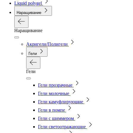
Liquid polygel
Наращивание
Наращивание
Акригели/Полигели
Гели
Гели
Гели прозрачные
Гели молочные
Гели камуфлирующие
Гели в помпе
Гели с шиммером
Гели светоотражающие