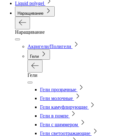
Liquid polygel
Наращивание
Наращивание
Акригели/Полигели
Гели
Гели
Гели прозрачные
Гели молочные
Гели камуфлирующие
Гели в помпе
Гели с шиммером
Гели светоотражающие