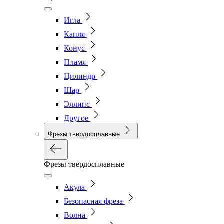
Игла
Капля
Конус
Пламя
Цилиндр
Шар
Эллипс
Другое
Фрезы твердосплавные
Фрезы твердосплавные
Акула
Безопасная фреза
Волна