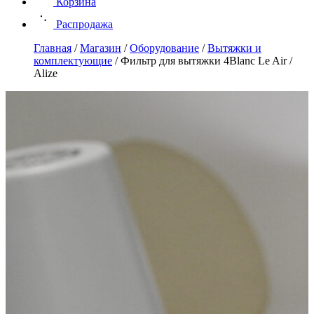
Корзина
Распродажа
Главная
/
Магазин
/
Оборудование
/
Вытяжки и
комплектующие
/
Фильтр для вытяжки 4Blanc Le Air /
Alize