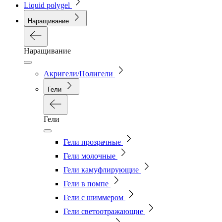
Liquid polygel
Наращивание
Наращивание
Акригели/Полигели
Гели
Гели
Гели прозрачные
Гели молочные
Гели камуфлирующие
Гели в помпе
Гели с шиммером
Гели светоотражающие