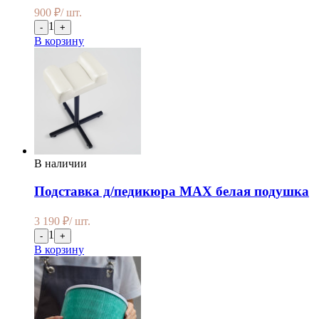
900
₽
/ шт.
1
-
+
В корзину
В наличии
Подставка д/педикюра MAX белая подушка
3 190
₽
/ шт.
1
-
+
В корзину