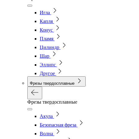
Игла
Капля
Конус
Пламя
Цилиндр
Шар
Эллипс
Другое
Фрезы твердосплавные
Фрезы твердосплавные
Акула
Безопасная фреза
Волна