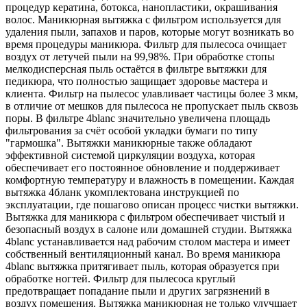
процедур кератина, ботокса, нанопластики, окрашивания
волос. Маникюрная вытяжка с фильтром используется для
удаления пыли, запахов и паров, которые могут возникать во
время процедуры маникюра. Фильтр для пылесоса очищает
воздух от летучей пыли на 99,98%. При обработке стопы
мелкодисперсная пыль остаётся в фильтре вытяжки для
педикюра, что полностью защищает здоровье мастера и
клиента. Фильтр на пылесос улавливает частицы более 3 мкм,
в отличие от мешков для пылесоса не пропускает пыль сквозь
поры. В фильтре 4blanc значительно увеличена площадь
фильтрования за счёт особой укладки бумаги по типу
"гармошка". Вытяжки маникюрные также обладают
эффективной системой циркуляции воздуха, которая
обеспечивает его постоянное обновление и поддерживает
комфортную температуру и влажность в помещении. Каждая
вытяжка 4бланк укомплектована инструкцией по
эксплуатации, где пошагово описан процесс чистки вытяжки.
Вытяжка для маникюра с фильтром обеспечивает чистый и
безопасный воздух в салоне или домашней студии. Вытяжка
4blanc устанавливается над рабочим столом мастера и имеет
собственный вентиляционный канал. Во время маникюра
4blanc вытяжка притягивает пыль, которая образуется при
обработке ногтей. Фильтр для пылесоса круглый
предотвращает попадание пыли и других загрязнений в
воздух помещения. Вытяжка маникюрная не только улучшает