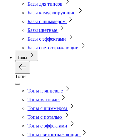
Базы для типсов
Базы камуфлирующие
Базы с шиммером
Базы цветные
Базы с эффектами
Базы светоотражающие
Топы
Топы
Топы глянцевые
Топы матовые
Топы с шиммером
Топы с поталью
Топы с эффектами
Топы светоотражающие