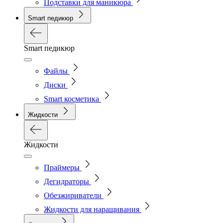
Подставки для маникюра
Smart педикюр
Smart педикюр
Файлы
Диски
Smart косметика
Жидкости
Жидкости
Праймеры
Дегидраторы
Обезжириватели
Жидкости для наращивания