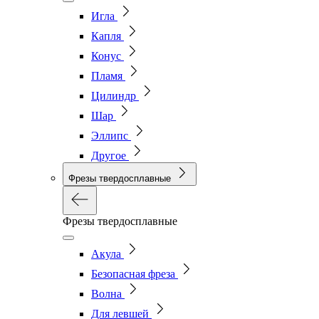
Игла
Капля
Конус
Пламя
Цилиндр
Шар
Эллипс
Другое
Фрезы твердосплавные
Фрезы твердосплавные
Акула
Безопасная фреза
Волна
Для левшей