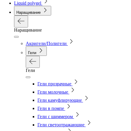
Liquid polygel
Наращивание
Наращивание
Акригели/Полигели
Гели
Гели
Гели прозрачные
Гели молочные
Гели камуфлирующие
Гели в помпе
Гели с шиммером
Гели светоотражающие