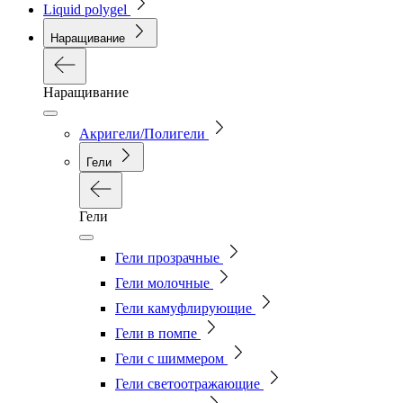
Liquid polygel
Наращивание
Наращивание
Акригели/Полигели
Гели
Гели
Гели прозрачные
Гели молочные
Гели камуфлирующие
Гели в помпе
Гели с шиммером
Гели светоотражающие