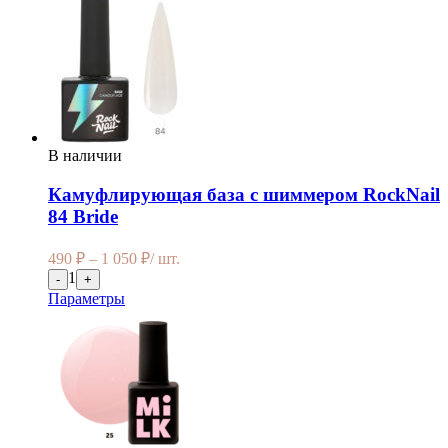
В наличии
Камуфлирующая база с шиммером RockNail
84 Bride
490
₽
–
1 050
₽
/ шт.
1
-
+
Параметры