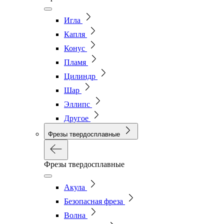
Игла
Капля
Конус
Пламя
Цилиндр
Шар
Эллипс
Другое
Фрезы твердосплавные
Фрезы твердосплавные
Акула
Безопасная фреза
Волна