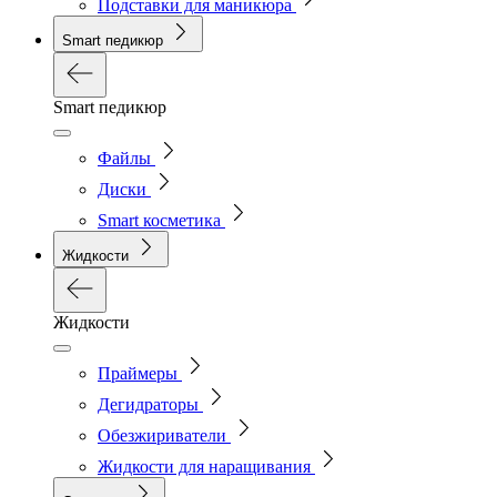
Подставки для маникюра
Smart педикюр
Smart педикюр
Файлы
Диски
Smart косметика
Жидкости
Жидкости
Праймеры
Дегидраторы
Обезжириватели
Жидкости для наращивания