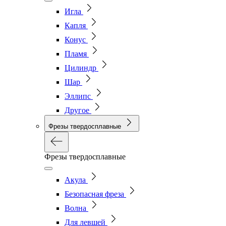
Игла
Капля
Конус
Пламя
Цилиндр
Шар
Эллипс
Другое
Фрезы твердосплавные
Фрезы твердосплавные
Акула
Безопасная фреза
Волна
Для левшей