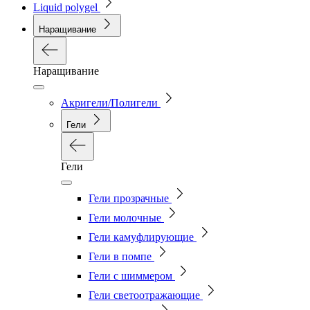
Liquid polygel
Наращивание
Наращивание
Акригели/Полигели
Гели
Гели
Гели прозрачные
Гели молочные
Гели камуфлирующие
Гели в помпе
Гели с шиммером
Гели светоотражающие