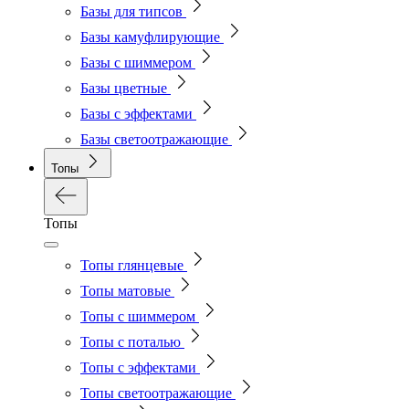
Базы для типсов
Базы камуфлирующие
Базы с шиммером
Базы цветные
Базы с эффектами
Базы светоотражающие
Топы
Топы
Топы глянцевые
Топы матовые
Топы с шиммером
Топы с поталью
Топы с эффектами
Топы светоотражающие