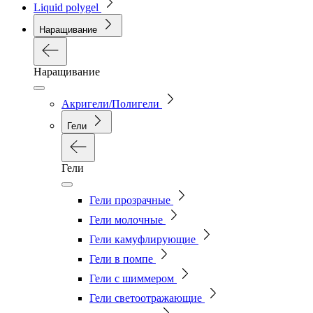
Liquid polygel
Наращивание
Наращивание
Акригели/Полигели
Гели
Гели
Гели прозрачные
Гели молочные
Гели камуфлирующие
Гели в помпе
Гели с шиммером
Гели светоотражающие