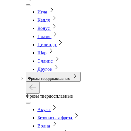
Игла
Капля
Конус
Пламя
Цилиндр
Шар
Эллипс
Другое
Фрезы твердосплавные
Фрезы твердосплавные
Акула
Безопасная фреза
Волна