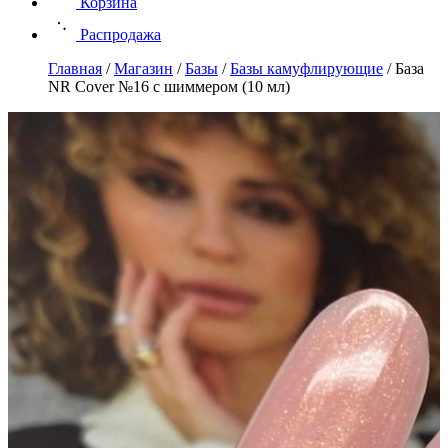
Корзина
Распродажа
Главная
/
Магазин
/
Базы
/
Базы камуфлирующие
/
База
NR Cover №16 с шиммером (10 мл)