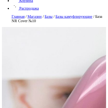
Корзина
Распродажа
Главная
/
Магазин
/
Базы
/
Базы камуфлирующие
/
База
NR Cover №10