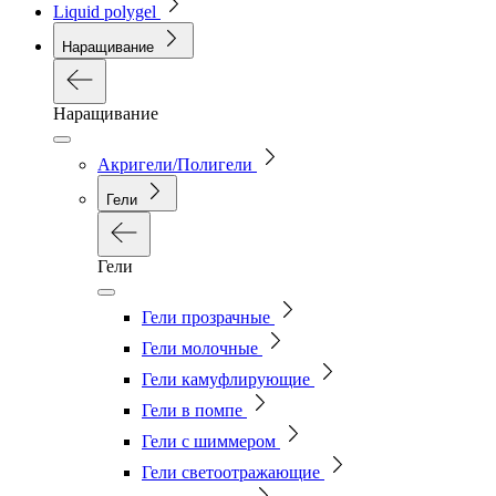
Liquid polygel
Наращивание
Наращивание
Акригели/Полигели
Гели
Гели
Гели прозрачные
Гели молочные
Гели камуфлирующие
Гели в помпе
Гели с шиммером
Гели светоотражающие