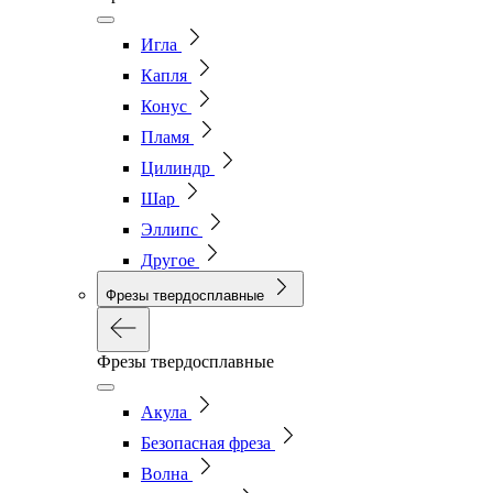
Игла
Капля
Конус
Пламя
Цилиндр
Шар
Эллипс
Другое
Фрезы твердосплавные
Фрезы твердосплавные
Акула
Безопасная фреза
Волна