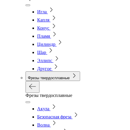
Игла
Капля
Конус
Пламя
Цилиндр
Шар
Эллипс
Другое
Фрезы твердосплавные
Фрезы твердосплавные
Акула
Безопасная фреза
Волна