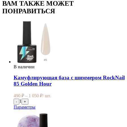
ВАМ ТАКЖЕ МОЖЕТ
ПОНРАВИТЬСЯ
В наличии
Камуфлирующая база с шиммером RockNail
85 Golden Hour
490
₽
–
1 050
₽
/ шт.
1
-
+
Параметры