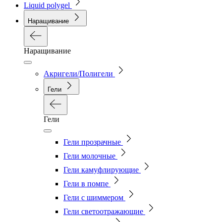
Liquid polygel
Наращивание
Наращивание
Акригели/Полигели
Гели
Гели
Гели прозрачные
Гели молочные
Гели камуфлирующие
Гели в помпе
Гели с шиммером
Гели светоотражающие