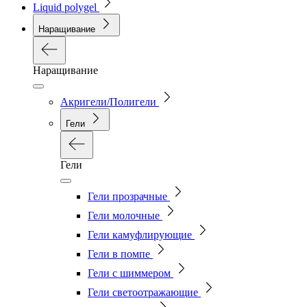
Liquid polygel
Наращивание
Наращивание
Акригели/Полигели
Гели
Гели
Гели прозрачные
Гели молочные
Гели камуфлирующие
Гели в помпе
Гели с шиммером
Гели светоотражающие