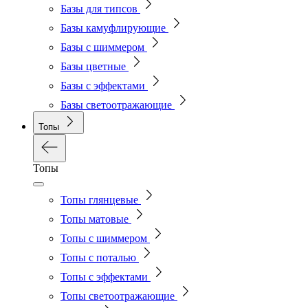
Базы для типсов
Базы камуфлирующие
Базы с шиммером
Базы цветные
Базы с эффектами
Базы светоотражающие
Топы
Топы
Топы глянцевые
Топы матовые
Топы с шиммером
Топы с поталью
Топы с эффектами
Топы светоотражающие