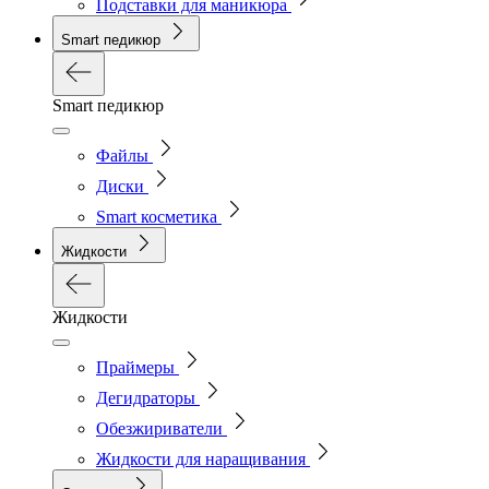
Подставки для маникюра
Smart педикюр
Smart педикюр
Файлы
Диски
Smart косметика
Жидкости
Жидкости
Праймеры
Дегидраторы
Обезжириватели
Жидкости для наращивания