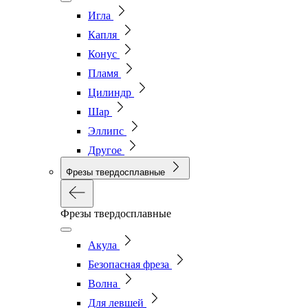
Игла
Капля
Конус
Пламя
Цилиндр
Шар
Эллипс
Другое
Фрезы твердосплавные
Фрезы твердосплавные
Акула
Безопасная фреза
Волна
Для левшей